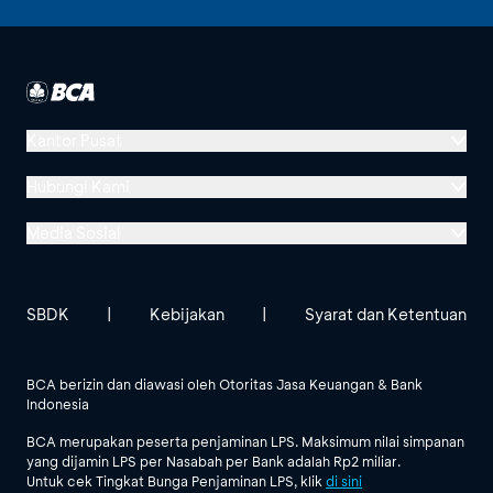
Kantor Pusat
Menara BCA, Grand Indonesia
Hubungi Kami
Jl. MH Thamrin No. 1
Media Sosial
Jakarta 10310
Halo BCA 1500888
GoodLife BCA
Solusi BCA
Lokasi BCA Lainnya
halobca@bca.co.id
SBDK
|
Kebijakan
|
Syarat dan Ketentuan
@goodlifebca
@BankBCA
62 811 1500 998
BCA berizin dan diawasi oleh Otoritas Jasa Keuangan & Bank
Indonesia
Lihat Semua Media Sosial
BCA merupakan peserta penjaminan LPS. Maksimum nilai simpanan
yang dijamin LPS per Nasabah per Bank adalah Rp2 miliar.
Untuk cek Tingkat Bunga Penjaminan LPS, klik
di sini