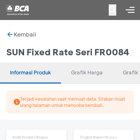
Kembali
SUN Fixed Rate Seri FR0084
Informasi Produk
Grafik Harga
Grafik 
Terjadi kesalahan saat memuat data. Silakan muat
ulang halaman untuk mencoba kembali.
Kode Produk Obligasi
Tingkat Kupon (% p.a.)