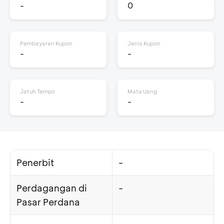
-
0
Pembayaran Kupon
Jenis Kupon
-
-
Jatuh Tempo
Mata Uang
-
-
Penerbit
-
Perdagangan di
-
Pasar Perdana