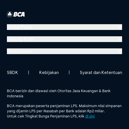
Kantor Pusat
Menara BCA, Grand Indonesia
Hubungi Kami
Jl. MH Thamrin No. 1
Media Sosial
Jakarta 10310
Halo BCA 1500888
GoodLife BCA
Solusi BCA
Lokasi BCA Lainnya
halobca@bca.co.id
SBDK
|
Kebijakan
|
Syarat dan Ketentuan
@goodlifebca
@BankBCA
62 811 1500 998
BCA berizin dan diawasi oleh Otoritas Jasa Keuangan & Bank
Indonesia
Lihat Semua Media Sosial
BCA merupakan peserta penjaminan LPS. Maksimum nilai simpanan
yang dijamin LPS per Nasabah per Bank adalah Rp2 miliar.
Untuk cek Tingkat Bunga Penjaminan LPS, klik
di sini