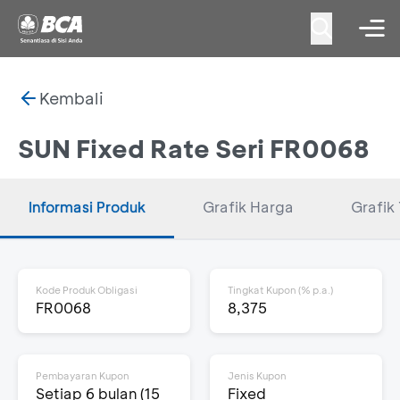
Kembali
SUN Fixed Rate Seri FR0068
Informasi Produk
Grafik Harga
Grafik 
Kode Produk Obligasi
Tingkat Kupon (% p.a.)
FR0068
8,375
Pembayaran Kupon
Jenis Kupon
Setiap 6 bulan (15
Fixed