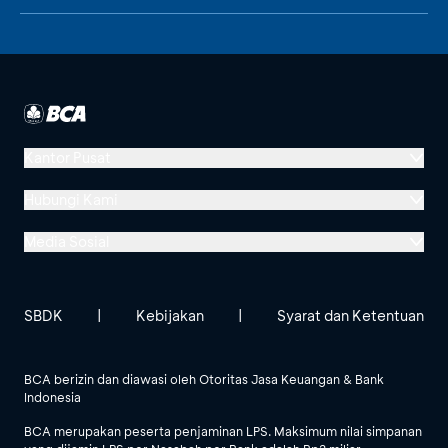
Kantor Pusat
Menara BCA, Grand Indonesia
Hubungi Kami
Jl. MH Thamrin No. 1
Media Sosial
Jakarta 10310
Halo BCA 1500888
GoodLife BCA
Solusi BCA
Lokasi BCA Lainnya
halobca@bca.co.id
SBDK
|
Kebijakan
|
Syarat dan Ketentuan
@goodlifebca
@BankBCA
62 811 1500 998
BCA berizin dan diawasi oleh Otoritas Jasa Keuangan & Bank
Indonesia
Lihat Semua Media Sosial
BCA merupakan peserta penjaminan LPS. Maksimum nilai simpanan