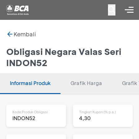
Kembali
Obligasi Negara Valas Seri
INDON52
Informasi Produk
Grafik Harga
Grafik 
Kode Produk Obligasi
Tingkat Kupon (% p.a.)
INDON52
4,30