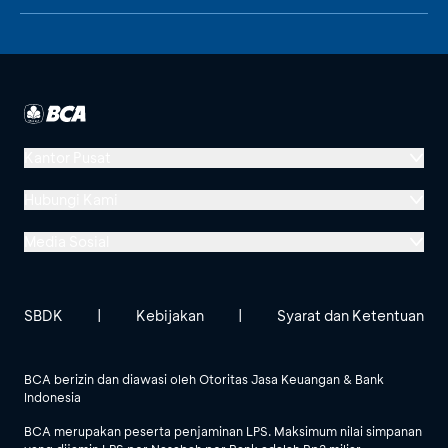
Kantor Pusat
Menara BCA, Grand Indonesia
Hubungi Kami
Jl. MH Thamrin No. 1
Media Sosial
Jakarta 10310
Halo BCA 1500888
GoodLife BCA
Solusi BCA
Lokasi BCA Lainnya
halobca@bca.co.id
SBDK
|
Kebijakan
|
Syarat dan Ketentuan
@goodlifebca
@BankBCA
62 811 1500 998
BCA berizin dan diawasi oleh Otoritas Jasa Keuangan & Bank
Indonesia
Lihat Semua Media Sosial
BCA merupakan peserta penjaminan LPS. Maksimum nilai simpanan