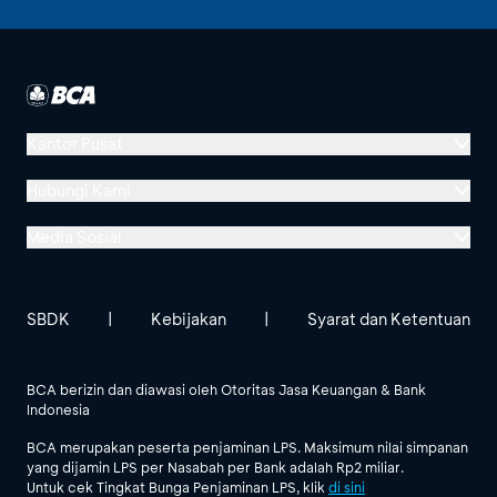
Kantor Pusat
Menara BCA, Grand Indonesia
Hubungi Kami
Jl. MH Thamrin No. 1
Media Sosial
Jakarta 10310
Halo BCA 1500888
GoodLife BCA
Solusi BCA
Lokasi BCA Lainnya
halobca@bca.co.id
SBDK
|
Kebijakan
|
Syarat dan Ketentuan
@goodlifebca
@BankBCA
62 811 1500 998
BCA berizin dan diawasi oleh Otoritas Jasa Keuangan & Bank
Indonesia
Lihat Semua Media Sosial
BCA merupakan peserta penjaminan LPS. Maksimum nilai simpanan
yang dijamin LPS per Nasabah per Bank adalah Rp2 miliar.
Untuk cek Tingkat Bunga Penjaminan LPS, klik
di sini