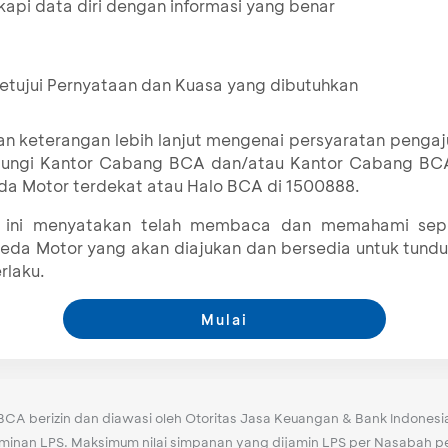
kapi data diri dengan informasi yang benar
etujui Pernyataan dan Kuasa yang dibutuhkan
n keterangan lebih lanjut mengenai persyaratan pengaj
ubungi Kantor Cabang BCA dan/atau Kantor Cabang BC
a Motor terdekat atau Halo BCA di 1500888.
ini menyatakan telah membaca dan memahami sepe
eda Motor yang akan diajukan dan bersedia untuk tund
rlaku.
Mulai
BCA berizin dan diawasi oleh Otoritas Jasa Keuangan & Bank Indonesi
nan LPS. Maksimum nilai simpanan yang dijamin LPS per Nasabah per