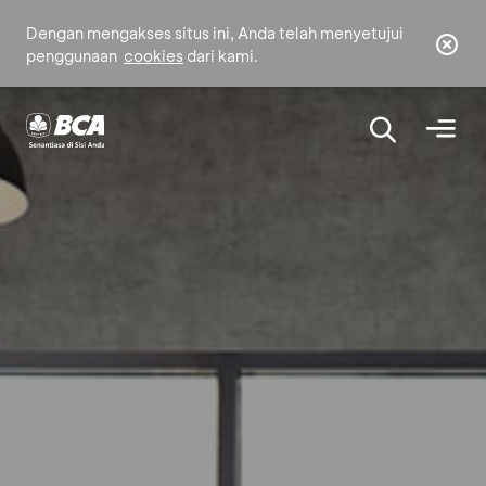
Dengan mengakses situs ini, Anda telah menyetujui
penggunaan
cookies
dari kami.