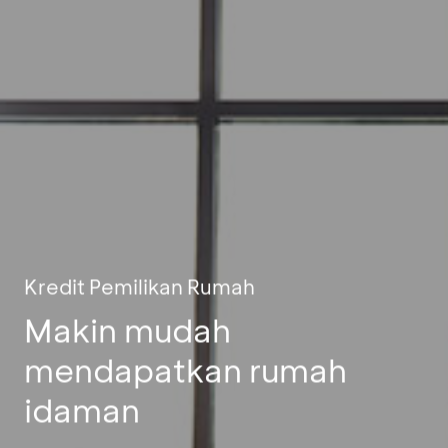
Kredit Pemilikan Rumah
Makin mudah
mendapatkan rumah
idaman