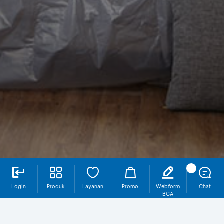
Login
Produk
Layanan
Promo
Webform
Chat
BCA