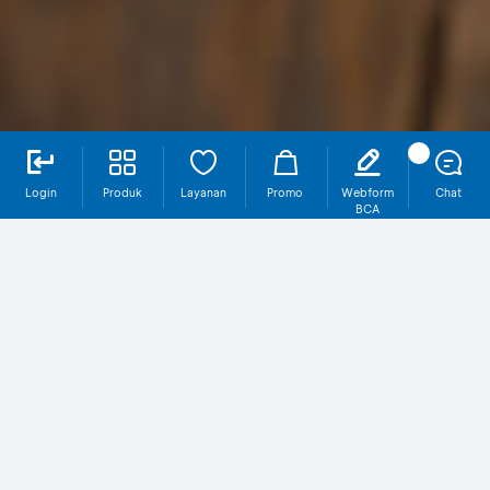
Login
Produk
Layanan
Promo
Webform
Chat
BCA
Buka tabungan baru di myBCA, pilih
hadiah yang kamu suka