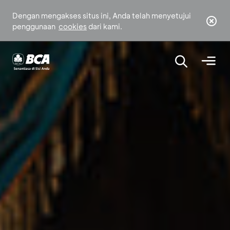
Dengan mengakses situs ini, Anda telah menyetujui
penggunaan
cookies
dari kami.