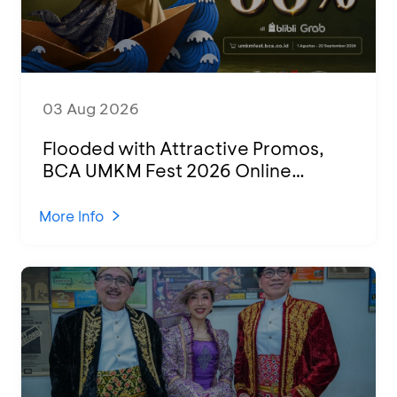
03 Aug 2026
Flooded with Attractive Promos,
BCA UMKM Fest 2026 Online
Attended by 1,500 MSMEs from
Various Regions
More Info