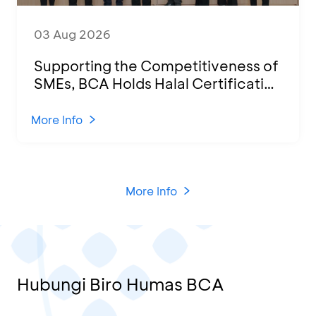
03 Aug 2026
Supporting the Competitiveness of
SMEs, BCA Holds Halal Certification
Program and Business Training at
KCU Tanjung Priok
More Info
More Info
Hubungi Biro Humas BCA