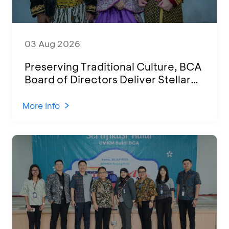
03 Aug 2026
Preserving Traditional Culture, BCA
Board of Directors Deliver Stellar
Performances at Ketoprak Financial
2026
More Info