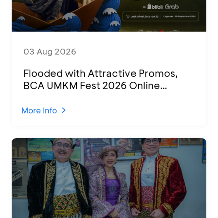
03 Aug 2026
Flooded with Attractive Promos,
BCA UMKM Fest 2026 Online
Attended by 1,500 MSMEs from
Various Regions
More Info