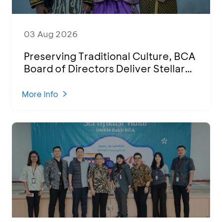
03 Aug 2026
Preserving Traditional Culture, BCA
Board of Directors Deliver Stellar
Performances at Ketoprak Financial
2026
More Info