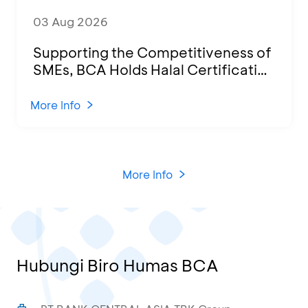
03 Aug 2026
Supporting the Competitiveness of
SMEs, BCA Holds Halal Certification
Program and Business Training at
KCU Tanjung Priok
More Info
More Info
Hubungi Biro Humas BCA