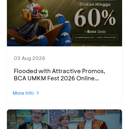
03 Aug 2026
Flooded with Attractive Promos,
BCA UMKM Fest 2026 Online
Attended by 1,500 MSMEs from
Various Regions
More Info