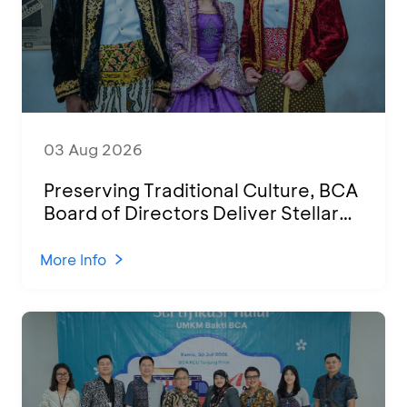
03 Aug 2026
Preserving Traditional Culture, BCA
Board of Directors Deliver Stellar
Performances at Ketoprak Financial
2026
More Info