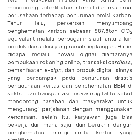
mendorong keterlibatan internal dan eksternal
perusahaan terhadap penurunan emisi karbon.
Tahun lalu, perseroan menyumbang
penghematan karbon sebesar 887,8ton CO
2
equivalent melalui berbagai inisiatif, antara lain
produk dan solusi yang ramah lingkungan. Hal ini
dicapai melalui inovasi digital diantaranya
pembukaan rekening online, transaksi
cardless
,
pemanfaatan
e-sign
, dan produk digital lainnya
yang berdampak pada penurunan drastis
penggunaan kertas dan penghematan BBM di
sektor dari transportasi. Inovasi digital tersebut
mendorong nasabah dan masyarakat untuk
mengurangi perjalanan dengan menggunakan
kendaraan, selain itu, karyawan juga bisa
bekerja dari mana saja, dan berakhir dengan
penghematan energi serta kertas yang
signifikan.