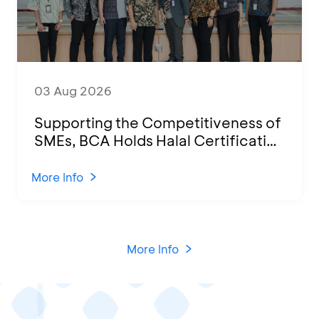
03 Aug 2026
Supporting the Competitiveness of
SMEs, BCA Holds Halal Certification
Program and Business Training at
KCU Tanjung Priok
More Info
More Info