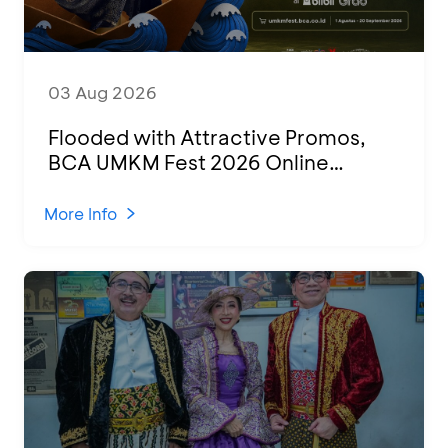
03 Aug 2026
Flooded with Attractive Promos,
BCA UMKM Fest 2026 Online
Attended by 1,500 MSMEs from
Various Regions
More Info