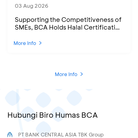
03 Aug 2026
Supporting the Competitiveness of
SMEs, BCA Holds Halal Certification
Program and Business Training at
KCU Tanjung Priok
More Info
More Info
Hubungi Biro Humas BCA
PT BANK CENTRAL ASIA TBK Group