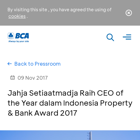
By visiting this site , you have agreed the using of
cookies
.
Back to Pressroom
09 Nov 2017
Jahja Setiaatmadja Raih CEO of
the Year dalam Indonesia Property
& Bank Award 2017