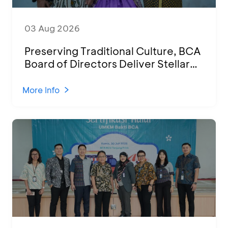
03 Aug 2026
Preserving Traditional Culture, BCA
Board of Directors Deliver Stellar
Performances at Ketoprak Financial
2026
More Info