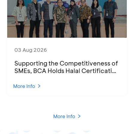
03 Aug 2026
Supporting the Competitiveness of
SMEs, BCA Holds Halal Certification
Program and Business Training at
KCU Tanjung Priok
More Info
More Info