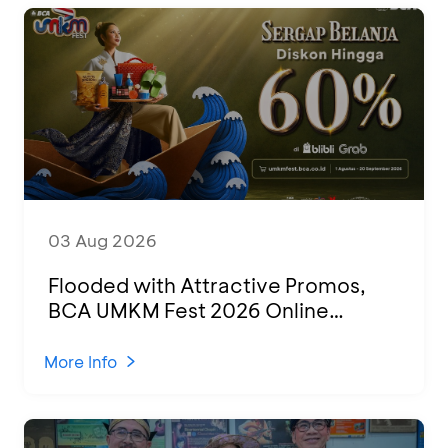
03 Aug 2026
Flooded with Attractive Promos,
BCA UMKM Fest 2026 Online
Attended by 1,500 MSMEs from
Various Regions
More Info