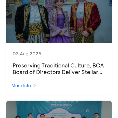
03 Aug 2026
Preserving Traditional Culture, BCA
Board of Directors Deliver Stellar
Performances at Ketoprak Financial
2026
More Info