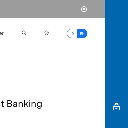
er
ID
EN
Most
Popular
Search
t Banking
myBCA
Paylate