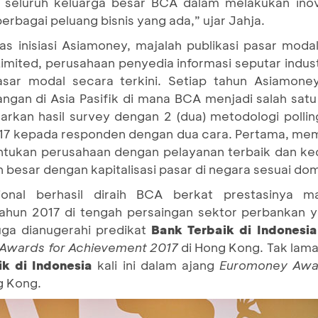
s seluruh keluarga besar BCA dalam melakukan ino
rbagai peluang bisnis yang ada,” ujar Jahja.
as inisiasi Asiamoney, majalah publikasi pasar moda
Limited, perusahaan penyedia informasi seputar indus
asar modal secara terkini. Setiap tahun Asiamon
gan di Asia Pasifik di mana BCA menjadi salah sat
arkan hasil survey dengan 2 (dua) metodologi polli
2017 kepada responden dengan dua cara. Pertama, me
ntukan perusahaan dengan pelayanan terbaik dan ke
besar dengan kapitalisasi pasar di negara sesuai dom
sional berhasil diraih BCA berkat prestasinya
tahun 2017 di tengah persaingan sektor perbankan y
uga dianugerahi predikat
Bank Terbaik di Indonesi
 Awards for Achievement 2017
di Hong Kong. Tak lama
k di Indonesia
kali ini dalam ajang
Euromoney Awar
g Kong.