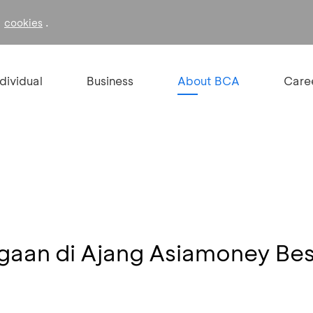
f
.
cookies
ndividual
Business
About BCA
Care
gaan di Ajang Asiamoney Bes