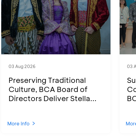
03 Aug 2026
03 
Preserving Traditional
Su
Culture, BCA Board of
Co
Directors Deliver Stella...
BC
More Info
More