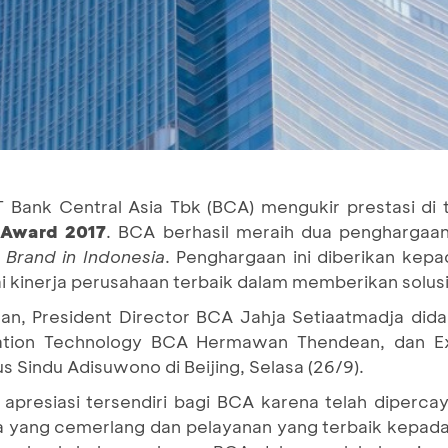
T Bank Central Asia Tbk (BCA) mengukir prestasi di 
 Award 2017
. BCA berhasil meraih dua penghargaa
 Brand in Indonesia
. Penghargaan ini diberikan kep
 kinerja perusahaan terbaik dalam memberikan solus
n, President Director BCA Jahja Setiaatmadja dida
mation Technology BCA Hermawan Thendean, dan Ex
s Sindu Adisuwono di Beijing, Selasa (26/9).
apresiasi tersendiri bagi BCA karena telah diperca
a yang cemerlang dan pelayanan yang terbaik kepada