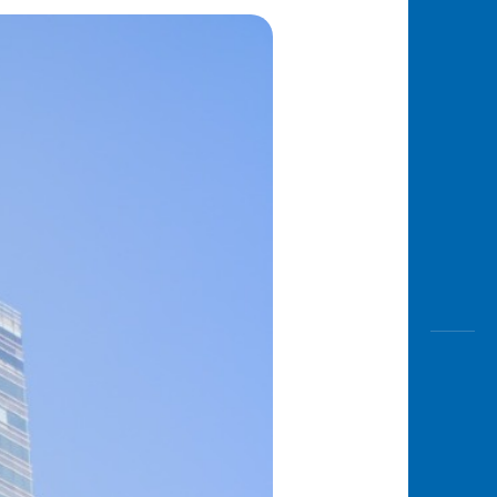
Awas
Modus
Open
Saving
Accoun
Edukati