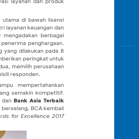
vasi layanan dan produk
l utama di bawah lisensi
tri layanan keuangan dan
ey mengadakan berbagai
u penerima penghargaan.
ng yang dilakukan pada 8
mberikan peringkat untuk
dua, memilih perusahaan
isili responden.
 mampu mempertahankan
ang semakin kompetitif.
a
dan
Bank Asia Terbaik
 berselang, BCA kembali
ds for Excellence 2017