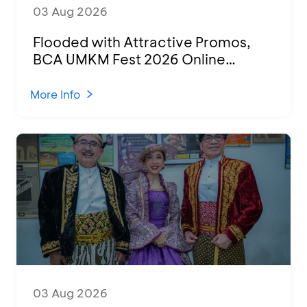
03 Aug 2026
Flooded with Attractive Promos,
BCA UMKM Fest 2026 Online
Attended by 1,500 MSMEs from
Various Regions
More Info
03 Aug 2026