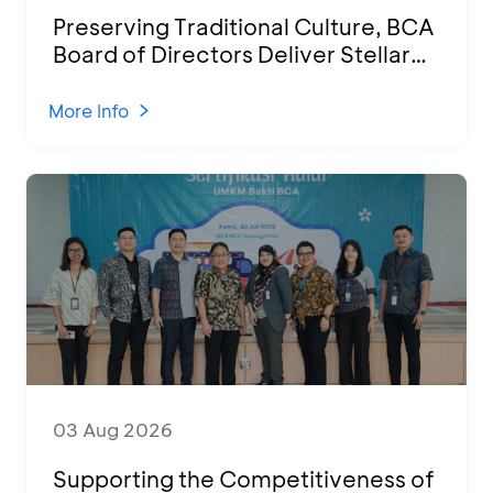
Preserving Traditional Culture, BCA
Board of Directors Deliver Stellar
Performances at Ketoprak Financial
2026
More Info
03 Aug 2026
Supporting the Competitiveness of