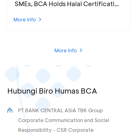
SMEs, BCA Holds Halal Certification
Program and Business Training at
KCU Tanjung Priok
More Info
More Info
Hubungi Biro Humas BCA
PT BANK CENTRAL ASIA TBK Group
Corporate Communication and Social
Responsibility - CSR Corporate