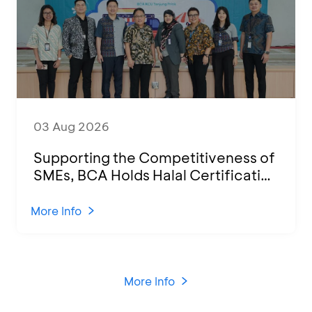
03 Aug 2026
Supporting the Competitiveness of
SMEs, BCA Holds Halal Certification
Program and Business Training at
KCU Tanjung Priok
More Info
More Info