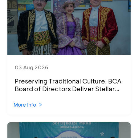
03 Aug 2026
Preserving Traditional Culture, BCA
Board of Directors Deliver Stellar
Performances at Ketoprak Financial
2026
More Info