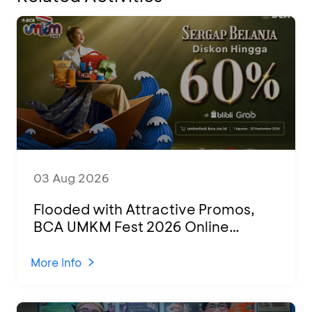
03 Aug 2026
Flooded with Attractive Promos,
BCA UMKM Fest 2026 Online
Attended by 1,500 MSMEs from
Various Regions
More Info