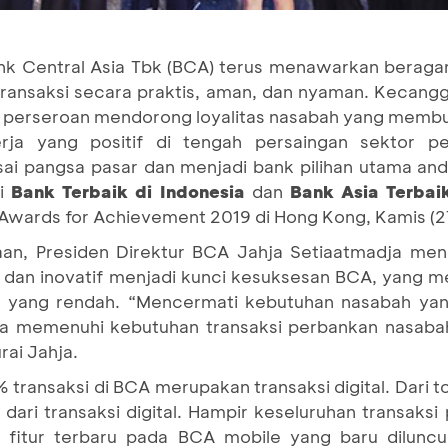
nk Central Asia Tbk (BCA) terus menawarkan beragam
nsaksi secara praktis, aman, dan nyaman. Kecangg
n perseroan mendorong loyalitas nasabah yang memb
rja yang positif di tengah persaingan sektor p
sai pangsa pasar dan menjadi bank pilihan utama an
ni
Bank Terbaik di Indonesia
dan
Bank Asia Terba
Awards for Achievement 2019 di Hong Kong, Kamis (2
an, Presiden Direktur BCA Jahja Setiaatmadja me
dan inovatif menjadi kunci kesuksesan BCA, yang me
n yang rendah. “Mencermati kebutuhan nasabah yan
lya memenuhi kebutuhan transaksi perbankan nasab
urai Jahja.
ansaksi di BCA merupakan transaksi digital. Dari tot
 dari transaksi digital. Hampir keseluruhan transaks
ti fitur terbaru pada BCA mobile yang baru diluncu