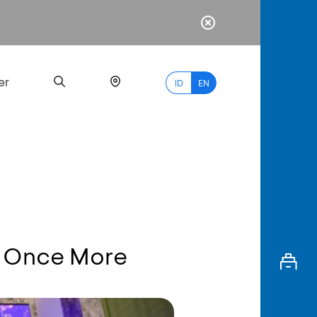
er
ID
EN
Most
Popular
Search
ia Once More
myBCA
Paylate