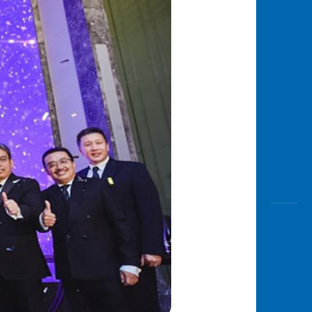
Awas
Modus
Open
Saving
Accoun
Edukati