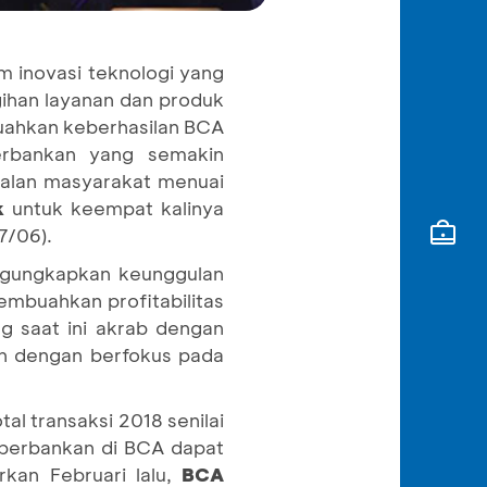
 inovasi teknologi yang
ihan layanan dan produk
uahkan keberhasilan BCA
erbankan yang semakin
dalan masyarakat menuai
ik
untuk keempat kalinya
7/06).
ngungkapkan keunggulan
mbuahkan profitabilitas
g saat ini akrab dengan
ah dengan berfokus pada
al transaksi 2018 senilai
i perbankan di BCA dapat
rkan Februari lalu,
BCA