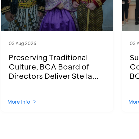
03 Aug 2026
03 
Preserving Traditional
Su
Culture, BCA Board of
Co
Directors Deliver Stella...
BC
More Info
More