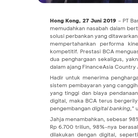
Hong Kong, 27 Juni 201
9
– PT Ba
memudahkan nasabah dalam bertra
solusi perbankan yang ditawarka
mempertahankan performa kine
kompetitif. Prestasi BCA mengua
dua penghargaan sekaligus, yak
dalam ajang FinanceAsia Country 
Hadir untuk menerima pengharga
sistem pembayaran yang canggih 
yang tinggi dan biaya pendanaa
digital, maka BCA terus bergeri
pengembangan
digital banking,
” 
Jahja menambahkan, sebesar 98% tr
Rp 6.700 triliun, 98%-nya berasal
dilakukan dengan digital, seper