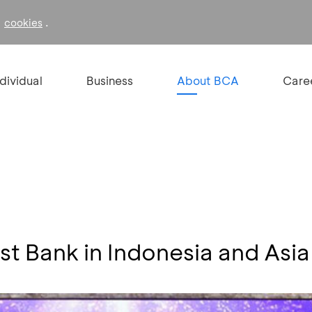
f
.
cookies
ndividual
Business
About BCA
Care
st Bank in Indonesia and As