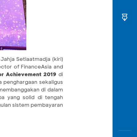
ahja Setiaatmadja (kiri)
ctor of FinanceAsia and
or Achievement 201
9
di
a penghargaan sekaligus
ng membanggakan di dalam
ba yang solid di tengah
ggulan sistem pembayaran