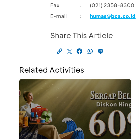
Fax
:
(021) 2358-8300
E-mail
:
humas@bca.co.id
Share This Article
Related Activities