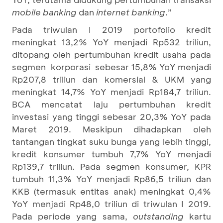
mobile banking
dan
internet banking
.”
Pada triwulan I 2019 portofolio kredit
meningkat 13,2% YoY menjadi Rp532 triliun,
ditopang oleh pertumbuhan kredit usaha pada
segmen korporasi sebesar 15,8% YoY menjadi
Rp207,8 triliun dan komersial & UKM yang
meningkat 14,7% YoY menjadi Rp184,7 triliun.
BCA mencatat laju pertumbuhan kredit
investasi yang tinggi sebesar 20,3% YoY pada
Maret 2019. Meskipun dihadapkan oleh
tantangan tingkat suku bunga yang lebih tinggi,
kredit konsumer tumbuh 7,7% YoY menjadi
Rp139,7 triliun. Pada segmen konsumer, KPR
tumbuh 11,3% YoY menjadi Rp86,5 triliun dan
KKB (termasuk entitas anak) meningkat 0,4%
YoY menjadi Rp48,0 triliun di triwulan I 2019.
Pada periode yang sama,
outstanding
kartu