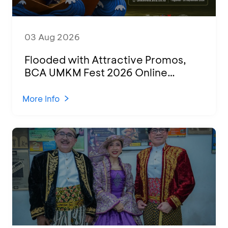
03 Aug 2026
Flooded with Attractive Promos,
BCA UMKM Fest 2026 Online
Attended by 1,500 MSMEs from
Various Regions
More Info