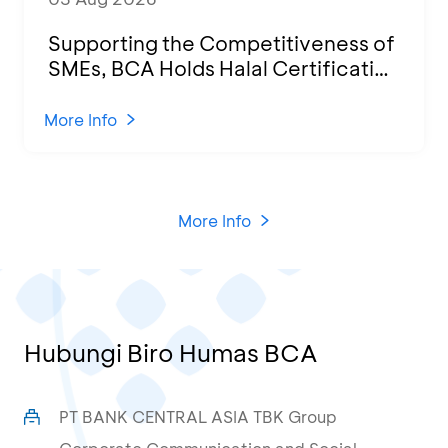
Supporting the Competitiveness of
SMEs, BCA Holds Halal Certification
Program and Business Training at
KCU Tanjung Priok
More Info
More Info
Hubungi Biro Humas BCA
PT BANK CENTRAL ASIA TBK Group