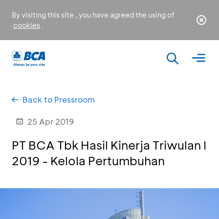
By visiting this site , you have agreed the using of
cookies
.
Back to Pressroom
25 Apr 2019
PT BCA Tbk Hasil Kinerja Triwulan I
2019 - Kelola Pertumbuhan