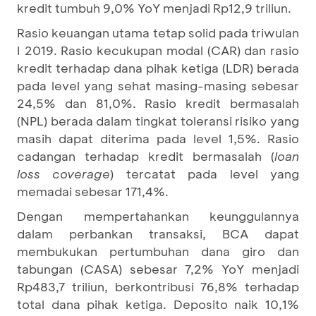
kredit tumbuh 9,0% YoY menjadi Rp12,9 triliun.
Rasio keuangan utama tetap solid pada triwulan
I 2019. Rasio kecukupan modal (CAR) dan rasio
kredit terhadap dana pihak ketiga (LDR) berada
pada level yang sehat masing-masing sebesar
24,5% dan 81,0%. Rasio kredit bermasalah
(NPL) berada dalam tingkat toleransi risiko yang
masih dapat diterima pada level 1,5%. Rasio
cadangan terhadap kredit bermasalah (
loan
loss coverage
) tercatat pada level yang
memadai sebesar 171,4%.
Dengan mempertahankan keunggulannya
dalam perbankan transaksi, BCA dapat
membukukan pertumbuhan dana giro dan
tabungan (CASA) sebesar 7,2% YoY menjadi
Rp483,7 triliun, berkontribusi 76,8% terhadap
total dana pihak ketiga. Deposito naik 10,1%