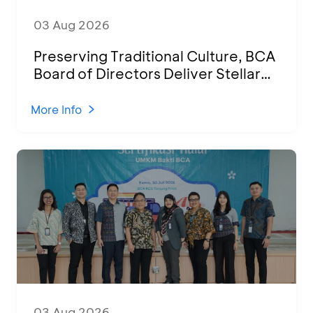
03 Aug 2026
Preserving Traditional Culture, BCA
Board of Directors Deliver Stellar
Performances at Ketoprak Financial
2026
More Info
03 Aug 2026