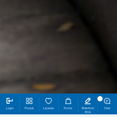
Login
Produk
Layanan
Promo
Webform
Chat
BCA