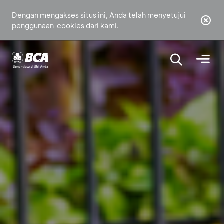
Dengan mengakses situs ini, Anda telah menyetujui
penggunaan
cookies
dari kami.