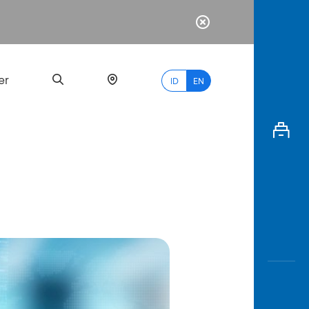
er
ID
EN
Most
Popular
Search
myBCA
Paylate