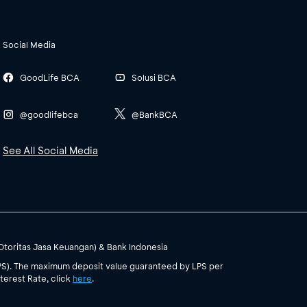
Social Media
GoodLife BCA
Solusi BCA
@goodlifebca
@BankBCA
See All Social Media
(Otoritas Jasa Keuangan) & Bank Indonesia
PS). The maximum deposit value guaranteed by LPS per
terest Rate, click
here
.