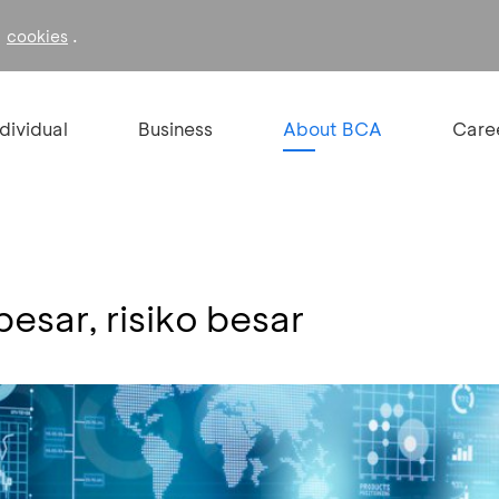
f
.
cookies
ndividual
Business
About BCA
Care
esar, risiko besar