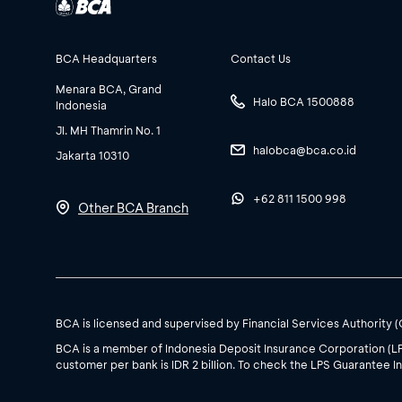
BCA Headquarters
Contact Us
Menara BCA, Grand
Halo BCA 1500888
Indonesia
Jl. MH Thamrin No. 1
halobca@bca.co.id
Jakarta 10310
+62 811 1500 998
Other BCA Branch
BCA is licensed and supervised by Financial Services Authority 
BCA is a member of Indonesia Deposit Insurance Corporation (L
customer per bank is IDR 2 billion. To check the LPS Guarantee In