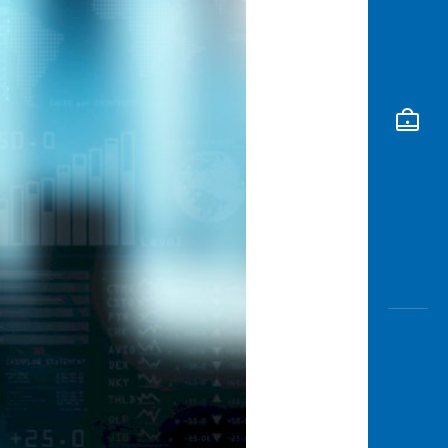
Awas
Modus
Open
Saving
Accoun
Edukati