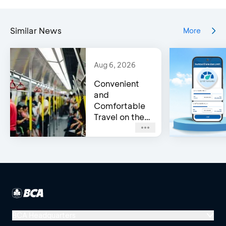
Similar News
More
Aug 6, 2026
Convenient
and
Comfortable
Travel on the
Jakarta MRT
with a BCA
Credit Card
BCA Headquarters