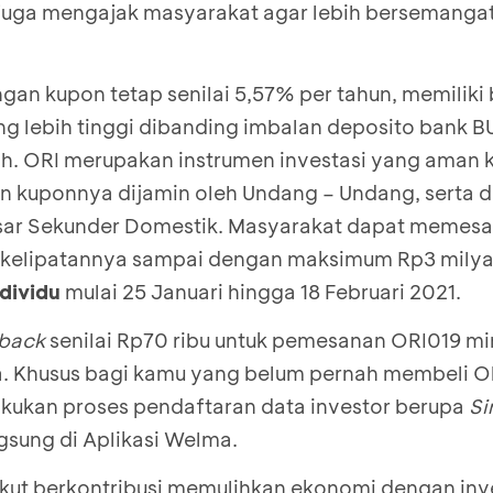
h juga mengajak masyarakat agar lebih bersemangat
gan kupon tetap senilai 5,57% per tahun, memiliki 
ang lebih tinggi dibanding imbalan deposito bank 
ah. ORI merupakan instrumen investasi yang aman 
 kuponnya dijamin oleh Undang – Undang, serta 
sar Sekunder Domestik. Masyarakat dapat memes
an kelipatannya sampai dengan maksimum Rp3 milya
ndividu
mulai 25 Januari hingga 18 Februari 2021.
back
senilai Rp70 ribu untuk pemesanan ORI019 m
ma. Khusus bagi kamu yang belum pernah membeli Ob
kukan proses pendaftaran data investor berupa
Si
ngsung di Aplikasi Welma.
 ikut berkontribusi memulihkan ekonomi dengan inv