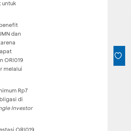
 untuk
benefit
BUMN dan
karena
dapat
an ORI019
r melalui
inimum Rp7
ligasi di
ngle Investor
estasi ORI019