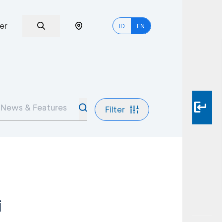
er
ID
EN
Filter
i