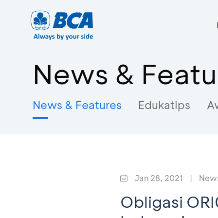
News & Featu
News & Features
Edukatips
A
Jan 28, 2021
|
News
Obligasi ORI