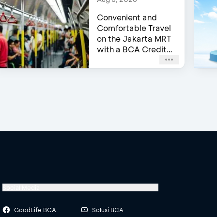
Convenient and
Comfortable Travel
on the Jakarta MRT
with a BCA Credit
Card
Social Media
GoodLife BCA
Solusi BCA