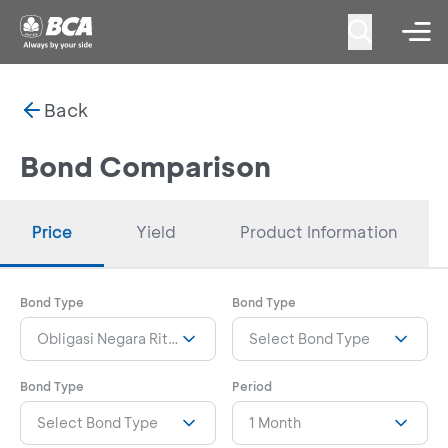
Back
Bond Comparison
Price
Yield
Product Information
Bond Type
Bond Type
Obligasi Negara Ritel Seri ORI024T6
Select Bond Type
Bond Type
Period
Select Bond Type
1 Month