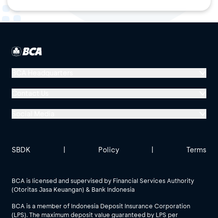
BCA Headquarters
Menara BCA, Grand Indonesia
Contact Us
Jl. MH Thamrin No. 1
Social Media
Jakarta 10310
Halo BCA 1500888
GoodLife BCA
Solusi BCA
Other BCA Branch
halobca@bca.co.id
SBDK
|
Policy
|
Terms
@goodlifebca
@BankBCA
62 811 1500 998
BCA is licensed and supervised by Financial Services Authority
(Otoritas Jasa Keuangan) & Bank Indonesia
See All Social Media
BCA is a member of Indonesia Deposit Insurance Corporation
(LPS). The maximum deposit value guaranteed by LPS per