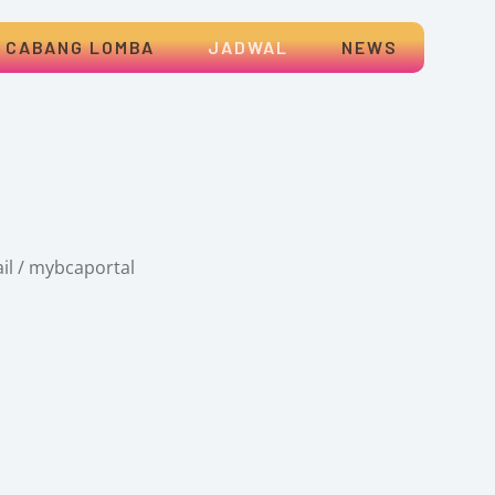
CABANG LOMBA
JADWAL
NEWS
il / mybcaportal