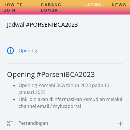
HOW TO
CABANG
JADWAL
NEWS
JOIN
LOMBA
Jadwal #PORSENIBCA2023
Opening
Opening #PorseniBCA2023
Opening Porseni BCA tahun 2023 pada 13
Januari 2023
Link join akan diinformasikan kemudian melalui
channel email / mybcaportal
Pertandingan