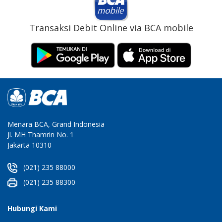
Transaksi Debit Online via BCA mobile
Menara BCA, Grand Indonesia
Jl. MH Thamrin No. 1
Jakarta 10310
(021) 235 88000
(021) 235 88300
Hubungi Kami