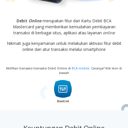
Debit
Online
merupakan fitur dari Kartu Debit BCA
Mastercard yang memberikan kemudahan pembayaran
transaksi di berbagai situs, aplikasi atau layanan
online
Nikmati juga kenyamanan untuk melakukan aktivasi fitur debit
online dan atur transaksi melalui smartphone
Aktifkan transaksi transaksi Debit Online di
BCA mobile
. Caranya? Klik ikon di
bawah
Kontrol
Keuntungan Debit Online