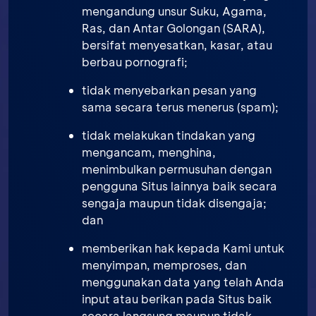
mengandung unsur Suku, Agama,
Ras, dan Antar Golongan (SARA),
bersifat menyesatkan, kasar, atau
berbau pornografi;
tidak menyebarkan pesan yang
sama secara terus menerus (spam);
tidak melakukan tindakan yang
mengancam, menghina,
menimbulkan permusuhan dengan
pengguna Situs lainnya baik secara
sengaja maupun tidak disengaja;
dan
memberikan hak kepada Kami untuk
menyimpan, memproses, dan
menggunakan data yang telah Anda
input atau berikan pada Situs baik
secara langsung maupun tidak