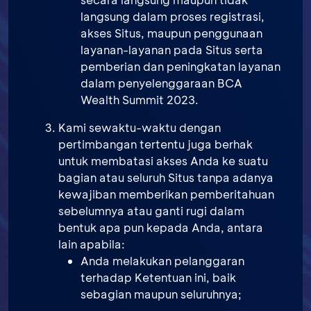
langsung dalam proses registrasi,
akses Situs, maupun penggunaan
layanan-layanan pada Situs serta
pemberian dan peningkatan layanan
dalam penyelenggaraan BCA
Wealth Summit 2023.
Kami sewaktu-waktu dengan
pertimbangan tertentu juga berhak
untuk membatasi akses Anda ke suatu
bagian atau seluruh Situs tanpa adanya
kewajiban memberikan pemberitahuan
sebelumnya atau ganti rugi dalam
bentuk apa pun kepada Anda, antara
lain apabila:
Anda melakukan pelanggaran
terhadap Ketentuan ini, baik
sebagian maupun seluruhnya;