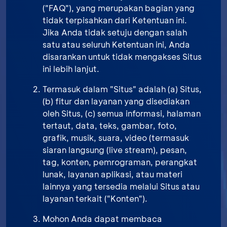
("FAQ"), yang merupakan bagian yang
tidak terpisahkan dari Ketentuan ini.
Jika Anda tidak setuju dengan salah
satu atau seluruh Ketentuan ini, Anda
disarankan untuk tidak mengakses Situs
ini lebih lanjut.
Termasuk dalam "Situs" adalah (a) Situs,
(b) fitur dan layanan yang disediakan
oleh Situs, (c) semua informasi, halaman
tertaut, data, teks, gambar, foto,
grafik, musik, suara, video (termasuk
siaran langsung (live stream), pesan,
tag, konten, pemrograman, perangkat
lunak, layanan aplikasi, atau materi
lainnya yang tersedia melalui Situs atau
layanan terkait ("Konten").
Mohon Anda dapat membaca