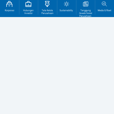
Korporasi
Hubungan
Tata Kelola
Sustainability
Tanggung
Media & Riset
Investor
Perusahaan
Jawab Sosial
Perusahaan
Tentang BCA
1.661T
1.036T
TOTAL ASET (Rp)
TOTAL KREDIT (Rp)
29,5T
1.272
LABA BERSIH (Rp)
KANTOR CABANG