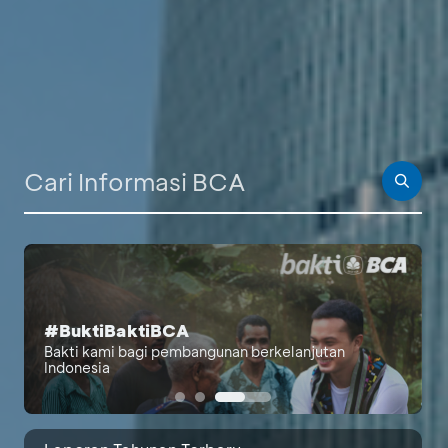
PALING BANYAK DICARI
#BuktiBaktiBCA
Berita Investor
Bakti kami bagi pembangunan berkelanjutan
Indonesia
Laporan Bulanan
Laporan Berkelanjutan