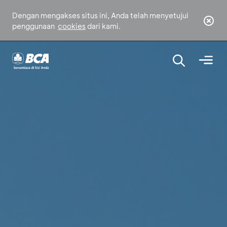
Dengan mengakses situs ini, Anda telah menyetujui
penggunaan
cookies
dari kami.