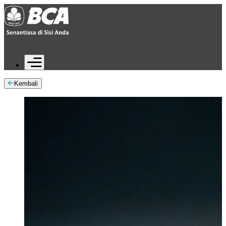
Kembali