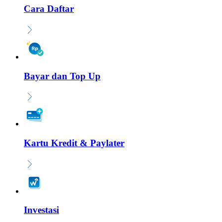
Cara Daftar
Bayar dan Top Up
Kartu Kredit & Paylater
Investasi