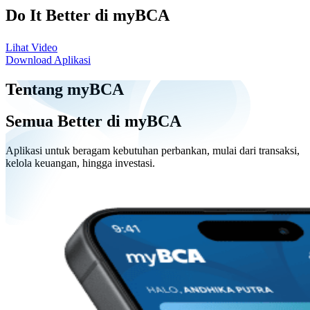
Do It Better di myBCA
Lihat Video
Download Aplikasi
Tentang myBCA
Semua Better di myBCA
Aplikasi untuk beragam kebutuhan perbankan, mulai dari transaksi,
kelola keuangan, hingga investasi.