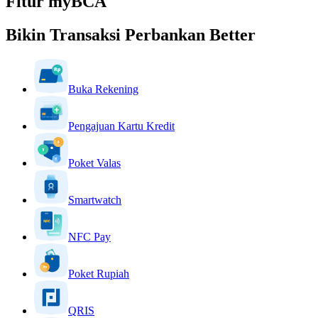
Fitur myBCA
Bikin Transaksi Perbankan Better
Buka Rekening
Pengajuan Kartu Kredit
Poket Valas
Smartwatch
NFC Pay
Poket Rupiah
QRIS