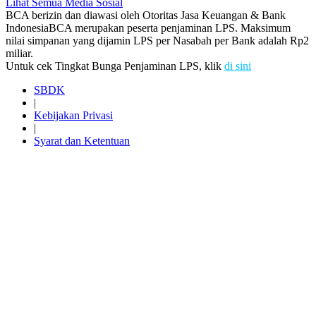
Lihat Semua Media Sosial
BCA berizin dan diawasi oleh Otoritas Jasa Keuangan & Bank
Indonesia
BCA merupakan peserta penjaminan LPS. Maksimum
nilai simpanan yang dijamin LPS per Nasabah per Bank adalah Rp2
miliar.
Untuk cek Tingkat Bunga Penjaminan LPS, klik
di sini
SBDK
|
Kebijakan Privasi
|
Syarat dan Ketentuan