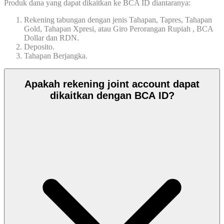
Produk dana yang dapat dikaitkan ke BCA ID diantaranya:
Rekening tabungan dengan jenis Tahapan, Tapres, Tahapan
Gold, Tahapan Xpresi, atau Giro Perorangan Rupiah , BCA
Dollar dan RDN.
Deposito.
Tahapan Berjangka.
Apakah rekening joint account dapat
dikaitkan dengan BCA ID?