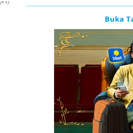
/*
*/
Buka T