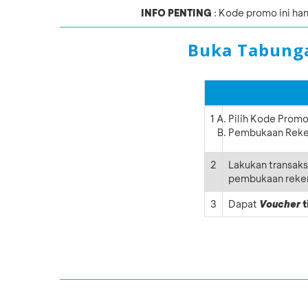
INFO PENTING
: Kode promo ini ha
Buka Tabunga
1
Pilih Kode Prom
Pembukaan Reken
2
Lakukan transaks
pembukaan reke
3
Dapat
Voucher
t