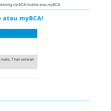
rekening via BCA mobile atau myBCA
e atau myBCA!
maks. 7 hari setelah