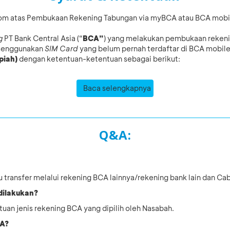
om atas Pembukaan Rekening Tabungan via myBCA atau BCA mobile 
g
PT Bank Central Asia (“
BCA”
) yang melakukan pembukaan reken
 menggunakan
SIM Card
yang belum pernah terdaftar di BCA mobi
piah)
dengan ketentuan-ketentuan sebagai berikut:
Baca selengkapnya
Q&A:
tau transfer melalui rekening BCA lainnya/rekening bank lain dan C
 dilakukan?
tuan jenis rekening BCA yang dipilih oleh Nasabah.
CA?