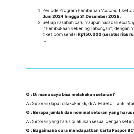
Periode Program Pemberian
Voucher
tiket.c
Juni 2024 hingga 31 Desember 2026.
Setiap nasabah baru maupun nasabah
existin
(“Pembukaan Rekening Tabungan”) dengan
tiket.com senilai
Rp150.000 (seratus ribu ru
...
Q : Di mana saya bisa melakukan setoran?
A : Setoran dapat dilakukan di, di ATM Setor Tarik, a
Q : Berapa jumlah dan nominal setoran yang harus
A : Setoran yang harus dilakukan sesuai dengan keten
Q : Bagaimana cara mendapatkan kartu Paspor B