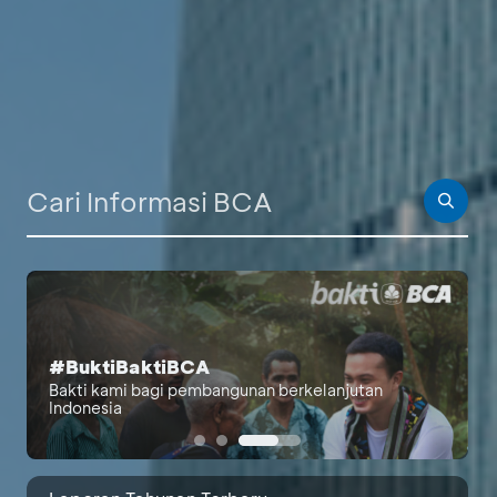
PALING BANYAK DICARI
#BuktiBaktiBCA
Berita Investor
Bakti kami bagi pembangunan berkelanjutan
Indonesia
Laporan Bulanan
Laporan Berkelanjutan