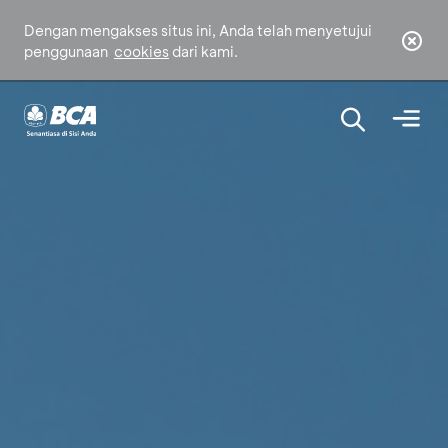
Dengan mengakses situs ini, Anda telah menyetujui
penggunaan
cookies
dari kami.