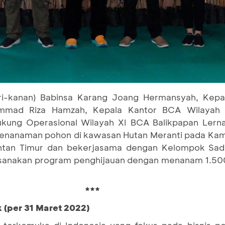
iri-kanan) Babinsa Karang Joang Hermansyah, Kep
mmad Riza Hamzah, Kepala Kantor BCA Wilayah XI
ukung Operasional Wilayah XI BCA Balikpapan Lern
enanaman pohon di kawasan Hutan Meranti pada Kam
mantan Timur dan bekerjasama dengan Kelompok Sa
sanakan program penghijauan dengan menanam 1.500
***
 (per 31 Maret 2022)