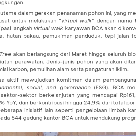
ingkungan.
 utama dalam gerakan penanaman pohon ini, yang me
usat untuk melakukan “
virtual walk
” dengan nama
ipasi langkah
virtual walk
karyawan BCA akan dikonve
a, hutan bakau, pemukiman penduduk, tepi jalan tol
 Tree
akan berlangsung dari Maret hingga seluruh bib
iatan perawatan. Jenis-jenis pohon yang akan dita
i karbon, pemulihan alam serta pengaturan iklim.
iasa aktif mewujudkan komitmen dalam pembanguna
onmental, social, and governance
(ESG). BCA me
sektor-sektor berkelanjutan yang mencapai Rp161,6
% YoY, dan berkontribusi hingga 24,9% dari total po
eberapa inisiatif lain seperti pengelolaan limbah ka
ada 544 gedung kantor BCA untuk mendukung progr