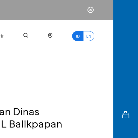
ir
ID
EN
PALING
BANYAK
DICARI
an Dinas
myBCA
HL Balikpapan
Paylate