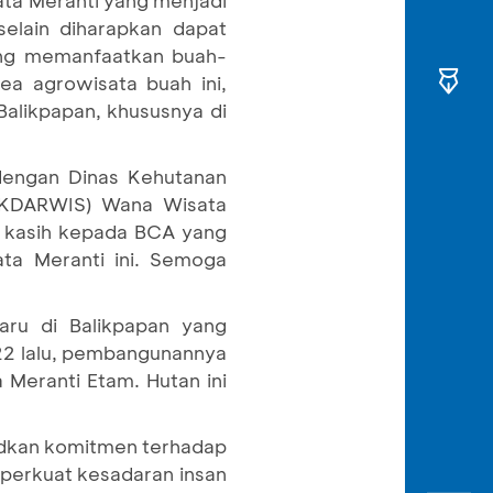
ata Meranti yang menjadi
elain diharapkan dapat
ang memanfaatkan buah-
ea agrowisata buah ini,
alikpapan, khususnya di
dengan Dinas Kehutanan
POKDARWIS) Wana Wisata
a kasih kepada BCA yang
ta Meranti ini. Semoga
aru di Balikpapan yang
22 lalu, pembangunannya
eranti Etam. Hutan ini
udkan komitmen terhadap
perkuat kesadaran insan