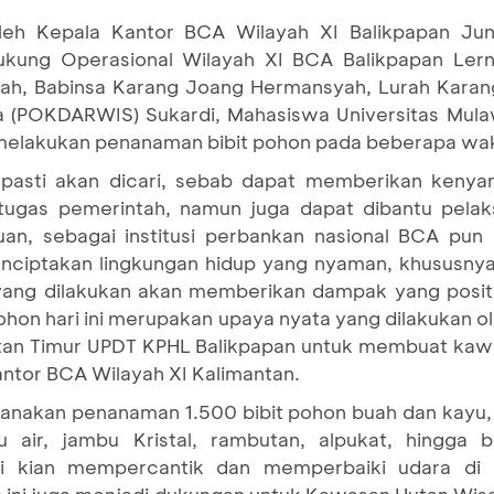
 oleh Kepala Kantor BCA Wilayah XI Balikpapan Ju
ukung Operasional Wilayah XI BCA Balikpapan Lern
h, Babinsa Karang Joang Hermansyah, Lurah Karan
 (POKDARWIS) Sukardi, Mahasiswa Universitas Mul
melakukan penanaman bibit pohon pada beberapa wakt
 pasti akan dicari, sebab dapat memberikan kenya
tugas pemerintah, namun juga dapat dibantu pelak
an, sebagai institusi perbankan nasional BCA pun 
nciptakan lingkungan hidup yang nyaman, khususny
 yang dilakukan akan memberikan dampak yang positi
ohon hari ini merupakan upaya nyata yang dilakukan
ntan Timur UPDT KPHL Balikpapan untuk membuat kaw
 Kantor BCA Wilayah XI Kalimantan.
sanakan penanaman 1.500 bibit pohon buah dan kayu,
 air, jambu Kristal, rambutan, alpukat, hingga b
ni kian mempercantik dan memperbaiki udara di 