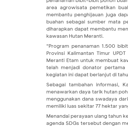
penanaman bibit-bibit pohon buah
area agrowisata pemetikan bua
membantu penghijauan juga dap
buahan sebagai sumber mata penc
diharapkan dapat membantu menge
kawasan Hutan Meranti.
“Program penanaman 1.500 bibi
Provinsi Kalimantan Timur UPD
Meranti Etam untuk membuat kawa
telah menjadi donator pertama
kegiatan ini dapat berlanjut di tah
Sebagai tambahan informasi, K
menawarkan daya tarik hutan poh
menggunakan dana swadaya dari 
memiliki luas sekitar 77 hektar ya
Menandai perayaan ulang tahun k
agenda SDGs tersebut dengan me