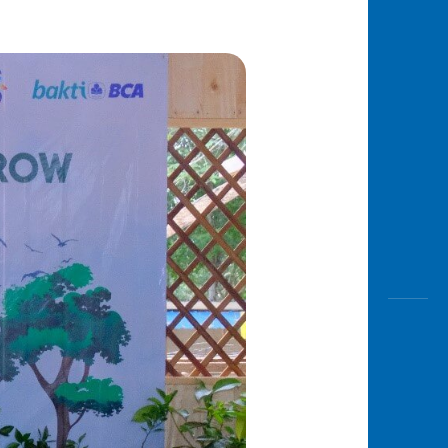
Awas
Modus
Buka
Rekeni
Tahapa
Edukati