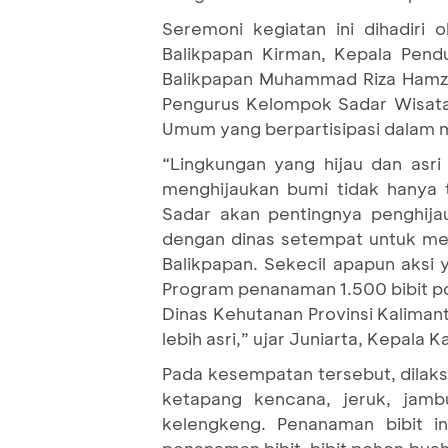
Seremoni kegiatan ini dihadiri
Balikpapan Kirman, Kepala Pend
Balikpapan Muhammad Riza Hamza
Pengurus Kelompok Sadar Wisata
Umum yang berpartisipasi dalam 
“Lingkungan yang hijau dan asri
menghijaukan bumi tidak hanya 
Sadar akan pentingnya penghijau
dengan dinas setempat untuk me
Balikpapan. Sekecil apapun aksi
Program penanaman 1.500 bibit p
Dinas Kehutanan Provinsi Kalima
lebih asri,” ujar Juniarta, Kepala
Pada kesempatan tersebut, dilak
ketapang kencana, jeruk, jambu
kelengkeng. Penanaman bibit i