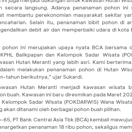
 ini juga menjadi dukungan untuk Kawasan Hutan Wis
h secara langsung. Adanya penanaman pohon ini s
at membantu perekonomian masyarakat sekitar y
aharian. Selain itu, penanaman bibit pohon di ar
ndalikan debit air dan memperbaiki udara di kota B
t pohon ini merupakan upaya nyata BCA bersama 
T KPHL Balikpapan dan Kelompok Sadar Wisata (
san Hutan Meranti yang lebih asri. Kami berterim
 dalam melakukan penanaman pohon di Hutan Wisa
un-tahun berikutnya,” ujar Sukardi.
awasan Hutan Meranti menjadi kawasan wisata b
on buah. Kawasan ini baru diresmikan pada Maret 20
Kelompok Sadar Wisata (POKDARWIS) Wana Wisata M
ng akan ditanami oleh berbagai pohon buah pilihan.
e-65, PT Bank Central Asia Tbk (BCA) kembali mewuj
nargetkan penanaman 18 ribu pohon, sekaligus mem