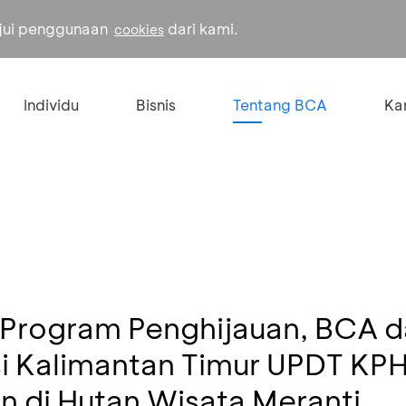
ujui penggunaan
dari kami.
cookies
Individu
Bisnis
Tentang BCA
Kar
 Program Penghijauan, BCA d
i Kalimantan Timur UPDT KP
 di Hutan Wisata Meranti