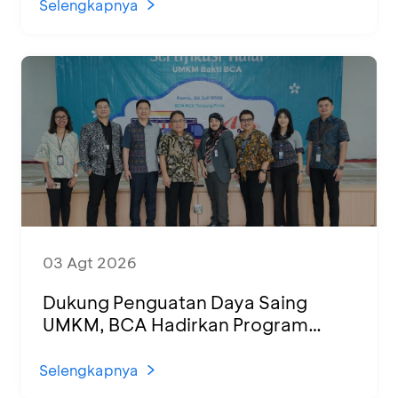
Selengkapnya
03 Agt 2026
Dukung Penguatan Daya Saing
UMKM, BCA Hadirkan Program
Sertifikasi Halal dan Pelatihan Usaha
di KCU Tanjung Priok
Selengkapnya