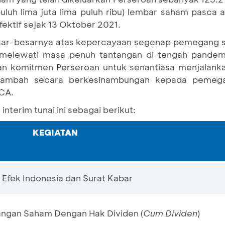
 puluh lima juta lima puluh ribu) lembar saham pasca 
efektif sejak 13 Oktober 2021.
esar-besarnya atas kepercayaan segenap pemegang 
m melewati masa penuh tantangan di tengah pande
akan komitmen Perseroan untuk senantiasa menjalank
 tambah secara berkesinambungan kepada pemega
BCA.
nterim tunai ini sebagai berikut:
KEGIATAN
Efek Indonesia dan Surat Kabar
angan Saham Dengan Hak Dividen (
Cum Dividen
)