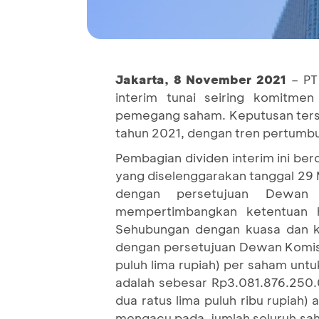
Jakarta, 8 November 2021
– PT
interim tunai seiring komitme
pemegang saham. Keputusan terseb
tahun 2021, dengan tren pertumbu
Pembagian dividen interim ini b
yang diselenggarakan tanggal 29
dengan persetujuan Dewan 
mempertimbangkan ketentuan 
Sehubungan dengan kuasa dan ke
dengan persetujuan Dewan Komisa
puluh lima rupiah) per saham untu
adalah sebesar Rp3.081.876.250.00
dua ratus lima puluh ribu rupiah)
mengacu pada jumlah seluruh sah