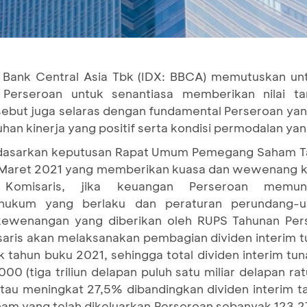
 Bank Central Asia Tbk (IDX: BBCA) memutuskan un
n Perseroan untuk senantiasa memberikan nilai
ut juga selaras dengan fundamental Perseroan yang s
han kinerja yang positif serta kondisi permodalan y
erdasarkan keputusan Rapat Umum Pemegang Saham T
 Maret 2021 yang memberikan kuasa dan wewenang k
Komisaris, jika keuangan Perseroan memu
hukum yang berlaku dan peraturan perundang-u
wenangan yang diberikan oleh RUPS Tahunan Perse
ris akan melaksanakan pembagian dividen interim tu
k tahun buku 2021, sehingga total dividen interim tu
0 (tiga triliun delapan puluh satu miliar delapan ra
 atau meningkat 27,5% dibandingkan dividen interim t
am yang telah dikeluarkan Perseroan sebanyak 123.2