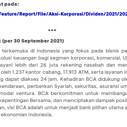
at pada:
eature/Report/File/Aksi-Korporasi/Dividen/2021/20
***
k (per 30 September 2021)
terkemuka di Indonesia yang fokus pada bisnis pe
 solusi keuangan bagi segmen korporasi, komersial,
yani lebih dari 26 juta rekening nasabah dan mem
 oleh 1.237 kantor cabang, 17.913 ATM, serta layanan 
g dapat diakses 24 jam. Kehadiran BCA didukung ole
endaraan, perbankan Syariah, sekuritas, asuransi u
pemodal ventura. BCA berkomitmen untuk membangun
pentingan Bersama, dan menciptakan dampak positi
n, visi BCA adalah untuk menjadi bank pilihan utama
erekonomian Indonesia.