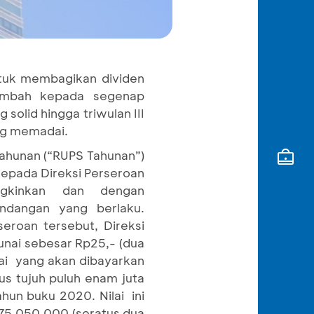
tuk membagikan dividen
 tambah kepada segenap
olid hingga triwulan III
ang memadai.
ahunan (“RUPS Tahunan”)
epada Direksi Perseroan
ngkinkan dan dengan
ndangan yang berlaku.
roan tersebut, Direksi
nai sebesar Rp25,- (dua
nai yang akan dibayarkan
tus tujuh puluh enam juta
ahun buku 2020. Nilai ini
75.050.000 (seratus dua