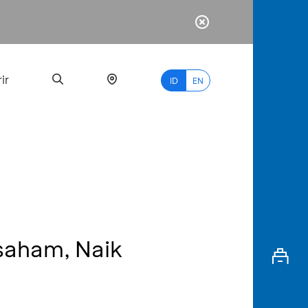
ir
ID
EN
PALING
BANYAK
DICARI
 saham, Naik
myBCA
Paylate