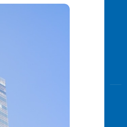
Awas
Modus
Buka
Rekeni
Tahapa
Edukati