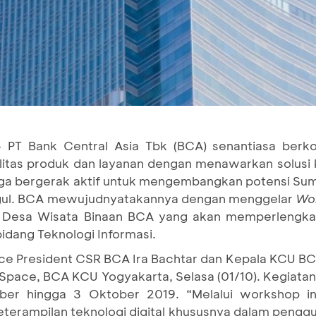
– PT Bank Central Asia Tbk (BCA) senantiasa berk
itas produk dan layanan dengan menawarkan solusi k
juga bergerak aktif untuk mengembangkan potensi Su
nggul. BCA mewujudnyatakannya dengan menggelar
Wok
an Desa Wisata Binaan BCA yang akan memperlengka
ang Teknologi Informasi.
ice President CSR BCA Ira Bachtar dan Kepala KCU B
pace, BCA KCU Yogyakarta, Selasa (01/10). Kegiatan i
tober hingga 3 Oktober 2019. “Melalui workshop i
rampilan teknologi digital khususnya dalam pengg