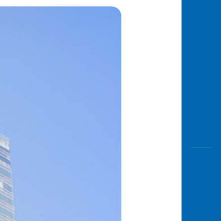
Awas
Modus
Buka
Rekeni
Tahapa
Edukati