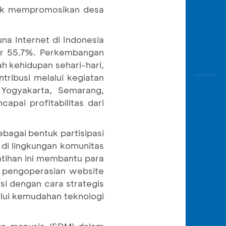
uk mempromosikan desa
na Internet di Indonesia
ar 55.7%. Perkembangan
h kehidupan sehari-hari,
tribusi melalui kegiatan
Yogyakarta, Semarang,
pai profitabilitas dari
bagai bentuk partisipasi
di lingkungan komunitas
tihan ini membantu para
 pengoperasian website
asi dengan cara strategis
alui kemudahan teknologi
ya manusia (SDM) dalam