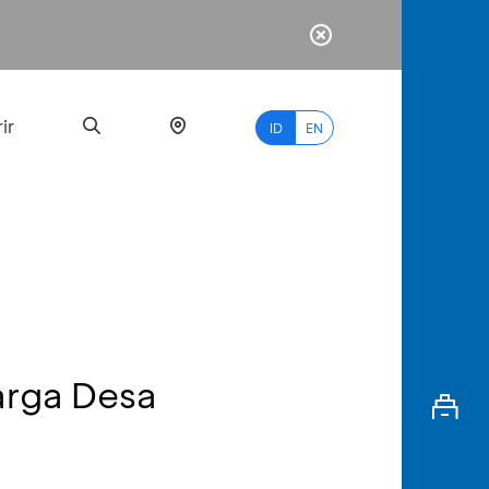
ir
ID
EN
PALING
BANYAK
DICARI
arga Desa
myBCA
Paylate