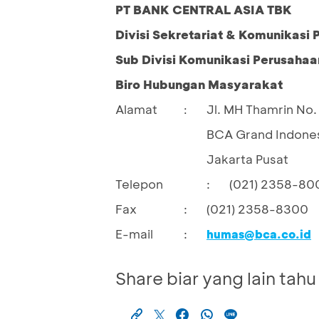
PT BANK CENTRAL ASIA TBK
Divisi Sekretariat & Komunikasi
Sub Divisi Komunikasi Perusahaa
Biro Hubungan Masyarakat
Alamat
Jl. MH Thamrin No. 
:
BCA Grand Indones
Jakarta Pusat
Telepon
:
(021) 2358-80
Fax
:
(021) 2358-8300
E-mail
:
humas@bca.co.id
Share biar yang lain tahu