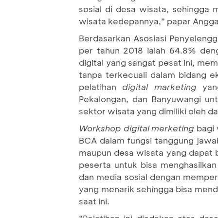
sosial di desa wisata, sehing
wisata kedepannya,” papar Angga
Berdasarkan Asosiasi Penyelengga
per tahun 2018 ialah 64.8% den
digital yang sangat pesat ini, m
tanpa terkecuali dalam bidang ek
pelatihan
digital marketing
yang
Pekalongan, dan Banyuwangi untu
sektor wisata yang dimiliki oleh
W
orkshop digital merketing
bagi 
BCA dalam fungsi tanggung jawab
maupun desa wisata yang dapat b
peserta untuk bisa menghasilka
dan media sosial dengan memperhat
yang menarik sehingga bisa mendo
saat ini.
“Pelatihan ini diadakan atas d