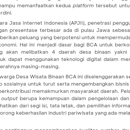
ga mampu memanfaatkan kedua
platform
tersebut unt
rdini.
ra Jasa Internet Indonesia (APJII), penetrasi penggu
gan presentase terbesar ada di pulau Jawa sebes
emberikan peluang yang berpotensi untuk mempermuda
onomi. Hal ini menjadi dasar bagi BCA untuk berkon
 akan melibatkan 4 daerah desa binaan yakni 
k dapat menggunakan teknologi digital dalam menca
 daerahnya masing-masing.
warga Desa Wisata Binaan BCA ini diselenggarakan se
 sosialnya untuk turut serta mengembangkan bisnis 
erkontribusi memakmurkan masyarakat daerah. Pela
n
output
berupa kemampuan dalam pengelolaan dan
ikan dari segi isi, tata letak, dan pemilihan inform
rong keberhasilan industri pariwisata yang ada mel
asar pentingnya mengembangkan kualitas sumber da