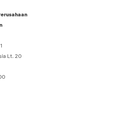
 Perusahaan
n
1
ia Lt. 20
00