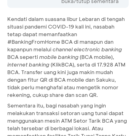
buka/tutup sementara
Kendati dalam suasana libur Lebaran di tengah
situasi pandemi COVID-19 kali ini, nasabah
tetap dapat memanfaatkan
#BankingFromHome BCA di manapun dan
kapanpun melalui
channel
electronic banking
BCA seperti
mobile banking
(BCA mobile),
internet banking
(KlikBCA), serta di 17.928 ATM
BCA. Transfer uang kini juga makin mudah
dengan fitur QR di BCA mobile dan Sakuku,
tidak perlu menghafal atau mengetik nomor
rekening, cukup share dan scan QR.
Sementara itu, bagi nasabah yang ingin
melakukan transaksi setoran uang tunai dapat
menggunakan mesin ATM Setor Tarik BCA yang
telah tersebar di berbagai lokasi. Atau
memanfaatkan fasilitas Tarik Tunai Tanpa Kartu