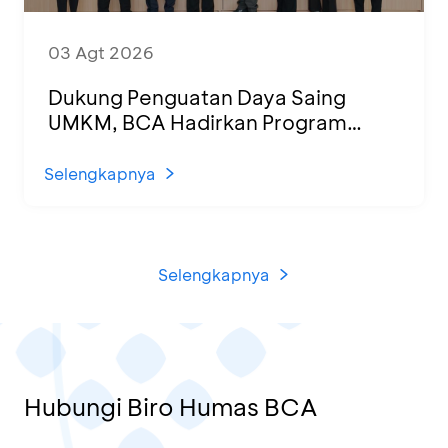
03 Agt 2026
Dukung Penguatan Daya Saing
UMKM, BCA Hadirkan Program
Sertifikasi Halal dan Pelatihan Usaha
di KCU Tanjung Priok
Selengkapnya
Selengkapnya
Hubungi Biro Humas BCA