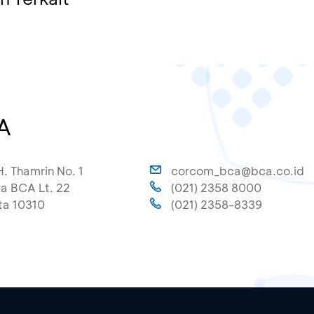
A
H. Thamrin No. 1
corcom_bca@bca.co.id
a BCA Lt. 22
(021) 2358 8000
ta 10310
(021) 2358-8339