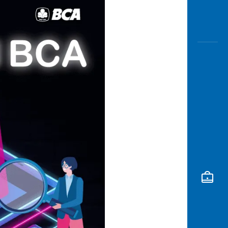
Awas
Modus
Buka
Rekeni
Tahapa
Edukati