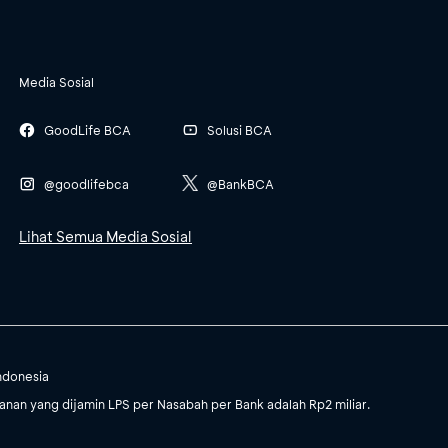
Media Sosial
GoodLife BCA
Solusi BCA
@goodlifebca
@BankBCA
Lihat Semua Media Sosial
ndonesia
an yang dijamin LPS per Nasabah per Bank adalah Rp2 miliar.