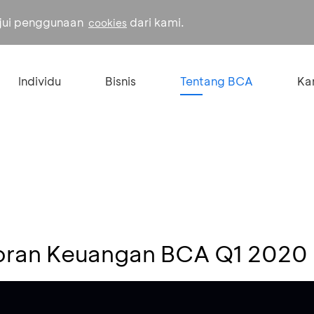
ujui penggunaan
dari kami.
cookies
Individu
Bisnis
Tentang BCA
Kar
oran Keuangan BCA Q1 2020