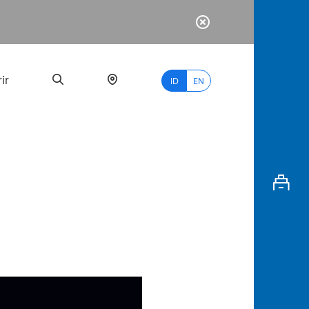
ir
ID
EN
PALING
BANYAK
DICARI
myBCA
Paylate