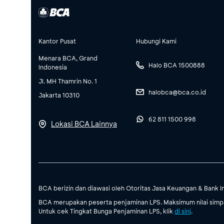
Kantor Pusat
Hubungi Kami
Menara BCA, Grand
Halo BCA 1500888
Indonesia
Jl. MH Thamrin No. 1
halobca@bca.co.id
Jakarta 10310
62 811 1500 998
Lokasi BCA Lainnya
BCA berizin dan diawasi oleh Otoritas Jasa Keuangan & Bank I
BCA merupakan peserta penjaminan LPS. Maksimum nilai simpan
Untuk cek Tingkat Bunga Penjaminan LPS, klik
di sini
.