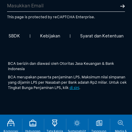
This page is protected by reCAPTCHA Enterprise.
SBDK
Kebijakan
Syarat dan Ketentuan
|
|
BCA berizin dan diawasi oleh Otoritas Jasa Keuangan & Bank
Indonesia
BCA merupakan peserta penjaminan LPS. Maksimum nilai simpanan
yang dijamin LPS per Nasabah per Bank adalah Rp2 miliar. Untuk cek
Tingkat Bunga Penjaminan LPS, klik
di sini
.
Korporasi
Hubungan
Tata Kelola
Sustainabilit
Tanggung
Media &