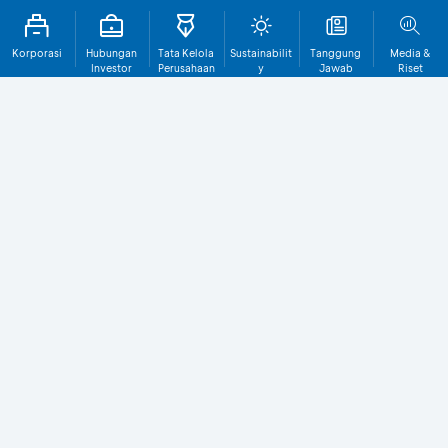
Korporasi
Hubungan
Tata Kelola
Sustainabilit
Tanggung
Media &
Investor
Perusahaan
y
Jawab
Riset
Sosial
Perusahaan