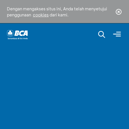
Dengan mengakses situs ini, Anda telah menyetujui
penggunaan
cookies
dari kami.