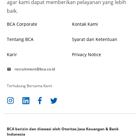
agar kami dapat memberikan pelayanan yang lebih
baik.
BCA Corporate
Kontak Kami
Tentang BCA
Syarat dan Ketentuan
Karir
Privacy Notice
recruitment@bca.co.id
mail
Terhubung Bersama Kami
BCA berizin dan diawasi oleh Otoritas Jasa Keuangan & Bank
Indonesia