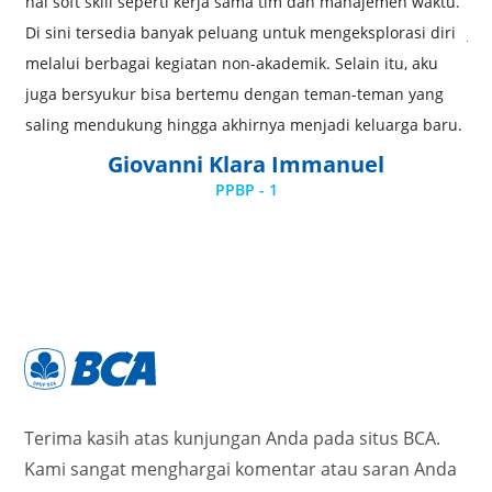
hal soft skill seperti kerja sama tim dan manajemen waktu.
lua
Di sini tersedia banyak peluang untuk mengeksplorasi diri
jug
melalui berbagai kegiatan non-akademik. Selain itu, aku
tet
juga bersyukur bisa bertemu dengan teman-teman yang
ber
saling mendukung hingga akhirnya menjadi keluarga baru.
ver
Giovanni Klara Immanuel
PPBP - 1
Terima kasih atas kunjungan Anda pada situs BCA.
Kami sangat menghargai komentar atau saran Anda