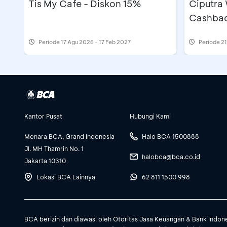
Tis My Cafe - Diskon 15%
Ciputra
Cashbac
Periode
17 Agu 2026 - 17 Feb 2027
Periode
21
Kantor Pusat
Hubungi Kami
Menara BCA, Grand Indonesia
Halo BCA 1500888
Jl. MH Thamrin No. 1
halobca@bca.co.id
Jakarta 10310
Lokasi BCA Lainnya
62 811 1500 998
BCA berizin dan diawasi oleh Otoritas Jasa Keuangan & Bank Indon