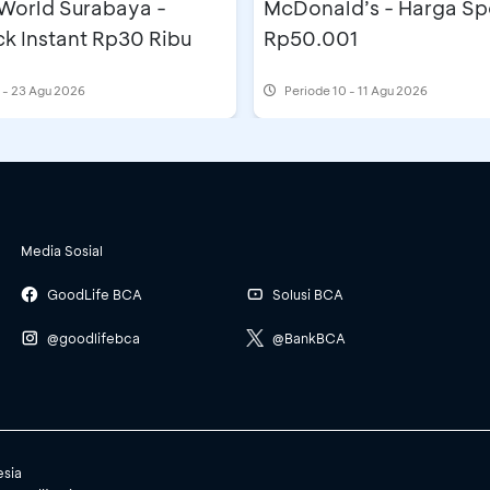
 World Surabaya -
McDonald’s - Harga Sp
k Instant Rp30 Ribu
Rp50.001
 - 23 Agu 2026
Periode
10 - 11 Agu 2026
Media Sosial
GoodLife BCA
Solusi BCA
@goodlifebca
@BankBCA
esia