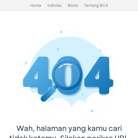
Home
Individu
Bisnis
Tentang BCA
Wah, halaman yang kamu cari
tidak ketemu. Silakan periksa URL