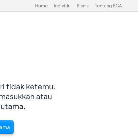
Home
Individu
Bisnis
Tentang BCA
i tidak ketemu.
imasukkan atau
 utama.
tama