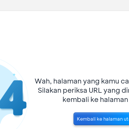
Wah, halaman yang kamu car
Silakan periksa URL yang d
kembali ke halaman
Kembali ke halaman u