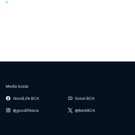
Media Sosial
GoodLife BCA
Solusi BCA
@goodlifebca
@BankBCA