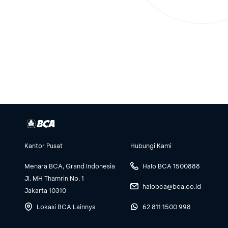
Kantor Pusat
Hubungi Kami
Menara BCA, Grand Indonesia
Halo BCA 1500888
Jl. MH Thamrin No. 1
halobca@bca.co.id
Jakarta 10310
Lokasi BCA Lainnya
62 811 1500 998