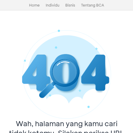
Home
Individu
Bisnis
Tentang BCA
Wah, halaman yang kamu cari
tidak ketemu. Silakan periksa URL