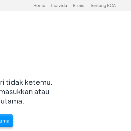
Home
Individu
Bisnis
Tentang BCA
i tidak ketemu.
imasukkan atau
 utama.
tama