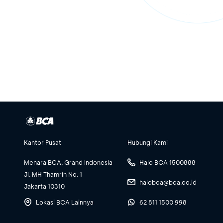
Kantor Pusat
Hubungi Kami
Menara BCA, Grand Indonesia
Halo BCA 1500888
Jl. MH Thamrin No. 1
halobca@bca.co.id
Jakarta 10310
Lokasi BCA Lainnya
62 811 1500 998