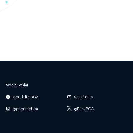
Media Sosial
GoodLife BCA
Solusi BCA
@goodlifebca
@BankBCA