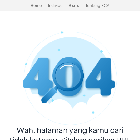
Home
Individu
Bisnis
Tentang BCA
Wah, halaman yang kamu cari
tidak ketemu. Silakan periksa URL