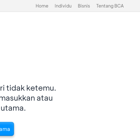
Home
Individu
Bisnis
Tentang BCA
i tidak ketemu.
imasukkan atau
 utama.
tama