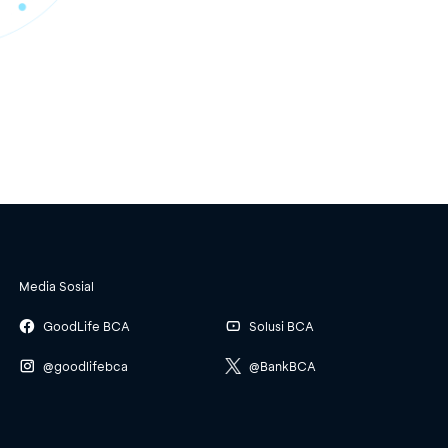
Media Sosial
GoodLife BCA
Solusi BCA
@goodlifebca
@BankBCA