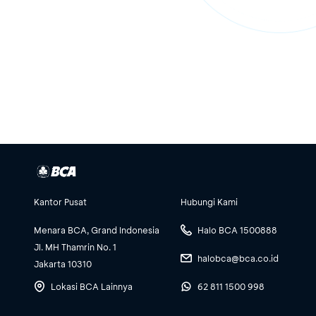
Kantor Pusat
Hubungi Kami
Menara BCA, Grand Indonesia
Halo BCA 1500888
Jl. MH Thamrin No. 1
halobca@bca.co.id
Jakarta 10310
Lokasi BCA Lainnya
62 811 1500 998