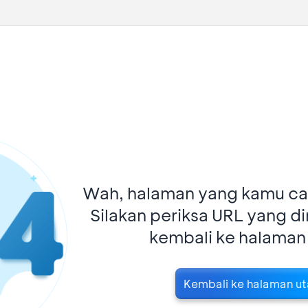
Wah, halaman yang kamu car
Silakan periksa URL yang d
kembali ke halaman
Kembali ke halaman u