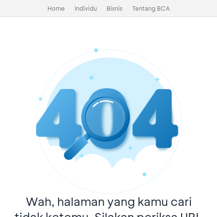
Home
Individu
Bisnis
Tentang BCA
Wah, halaman yang kamu cari
tidak ketemu. Silakan periksa URL