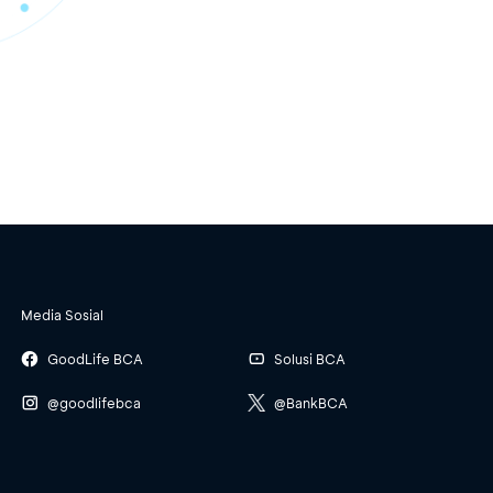
Media Sosial
GoodLife BCA
Solusi BCA
@goodlifebca
@BankBCA