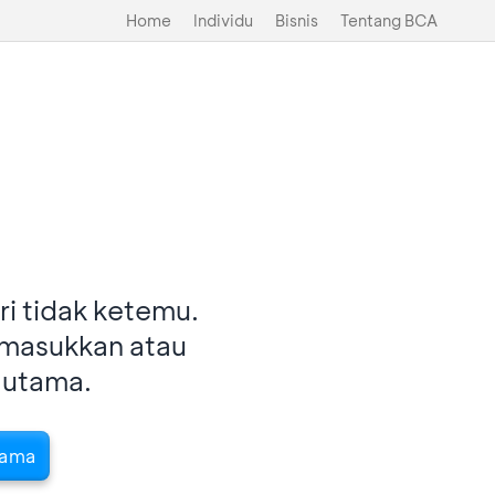
Home
Individu
Bisnis
Tentang BCA
i tidak ketemu.
imasukkan atau
 utama.
tama