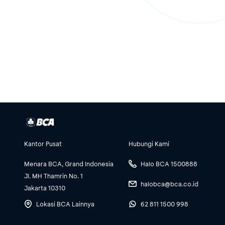
Kantor Pusat
Hubungi Kami
Menara BCA, Grand Indonesia
Halo BCA 1500888
Jl. MH Thamrin No. 1
halobca@bca.co.id
Jakarta 10310
Lokasi BCA Lainnya
62 811 1500 998