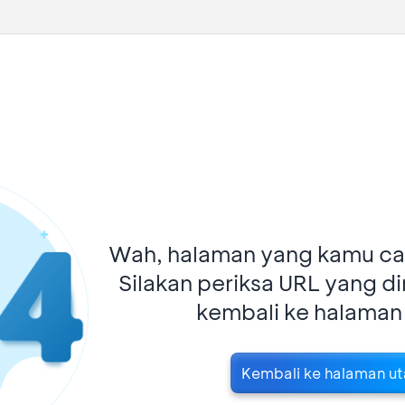
Wah, halaman yang kamu car
Silakan periksa URL yang d
kembali ke halaman
Kembali ke halaman u